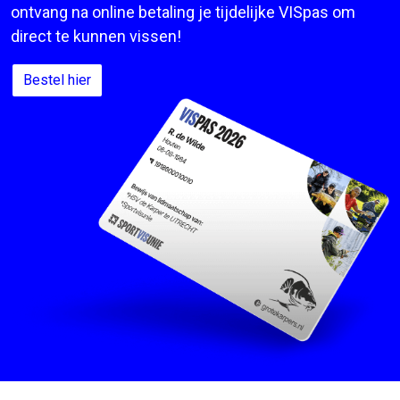
ontvang na online betaling je tijdelijke VISpas om
direct te kunnen vissen!
Bestel hier