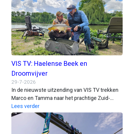
organisaties willen sportvissers en
aangesloten hengelsportverenigingen
daarmee beter van dienst zijn.
VIS TV: Haelense Beek en
Droomvijver
29-7-2026
In de nieuwste uitzending van VIS TV trekken
Marco en Tamma naar het prachtige Zuid-
Limburg. Daar beleven ze een zeer gevarieerde
Lees verder
visdag met veel actie!