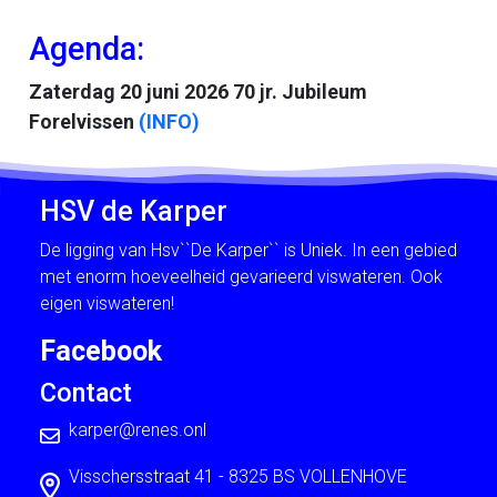
Agenda:
Zaterdag 20 juni 2026 70 jr. Jubileum
Forelvissen
(INFO)
HSV de Karper
De ligging van Hsv``De Karper`` is Uniek. In een gebied
met enorm hoeveelheid gevarieerd viswateren. Ook
eigen viswateren!
Facebook
Contact
karper@renes.onl
Visschersstraat 41 - 8325 BS VOLLENHOVE