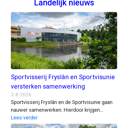
Landelijk nieuws
Sportvisserij Fryslân en Sportvisunie
versterken samenwerking
2-8-2026
Sportvisserij Fryslân en de Sportvisunie gaan
nauwer samenwerken. Hierdoor krijgen
sportvissers met de Fiskfergunning of VISpas
Lees verder
toegang tot een aantal nieuwe wateren. Beide